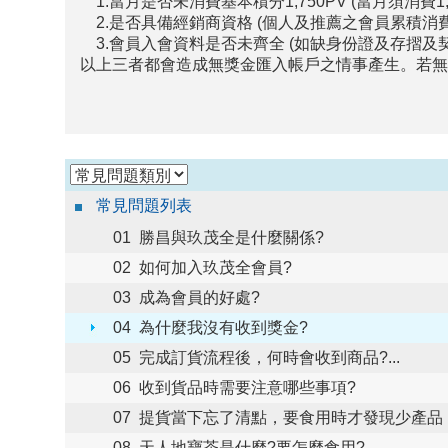
1.當月是否未消費基本積分1,750PV (當月須消費1,
2.是否具備經銷商資格 (個人及推薦之會員累積消費7,
3.會員入會資料是否未齊全 (如缺身份證及存摺及
以上三者都會造成無獎金匯入帳戶之情事產生。若無
常見問題列表
01
勝昌與玖茂全是什麼關係?
02
如何加入玖茂全會員?
03
成為會員的好處?
04
為什麼我沒有收到獎金?
05
完成訂貨流程後，何時會收到商品?...
06
收到貨品時需要注意哪些事項?
07
提貨當下忘了清點，要食用時才發現少產品，怎
08
天人地寶茶是什麼?要怎麼食用?...